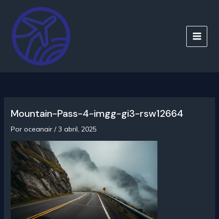
Ir
al
contenido
MAIN
MEN
Mountain-Pass-4-imgg-gi3-rsw12664
Por
oceanair
/
3 abril, 2025