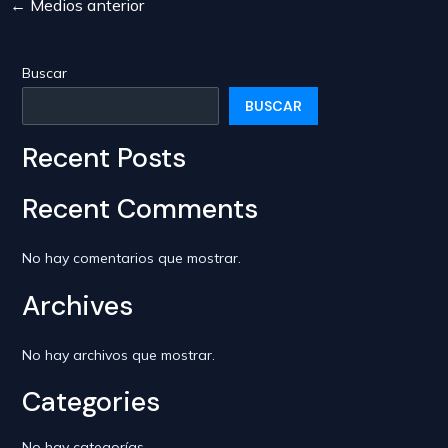
←
Medios anterior
Navegación
de
entradas
Buscar
BUSCAR
Recent Posts
Recent Comments
No hay comentarios que mostrar.
Archives
No hay archivos que mostrar.
Categories
No hay categorías