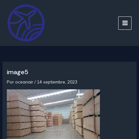
Ir
al
contenido
MAIN
MEN
image5
Por
oceanair
/
14 septiembre, 2023