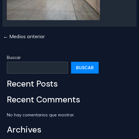
←
Medios anterior
Navegación
de
entradas
Buscar
BUSCAR
Recent Posts
Recent Comments
No hay comentarios que mostrar.
Archives