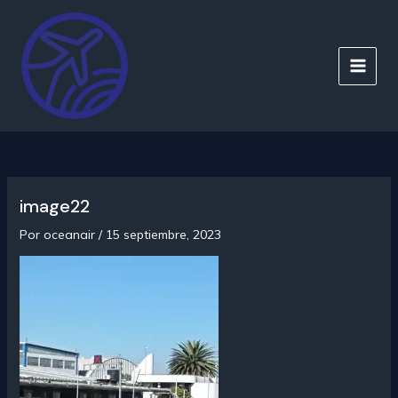
Ir
al
contenido
MAIN
MEN
image22
Por
oceanair
/
15 septiembre, 2023