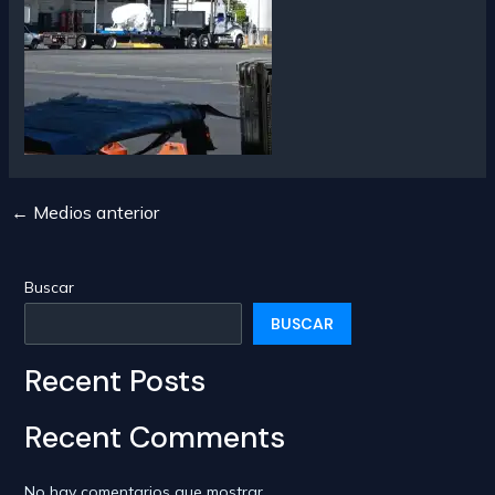
←
Medios anterior
Navegación
de
entradas
Buscar
BUSCAR
Recent Posts
Recent Comments
No hay comentarios que mostrar.