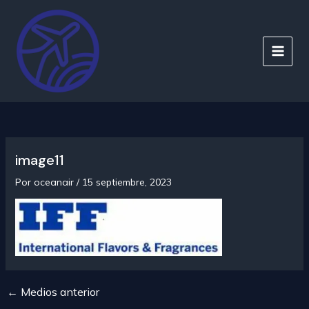
Ir
al
contenido
MAIN
MEN
image11
Por
oceanair
/
15 septiembre, 2023
←
Medios anterior
Navegación
de