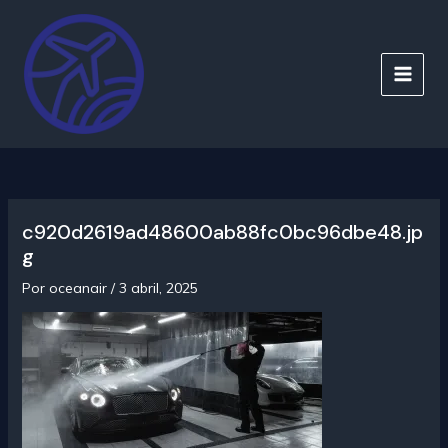
Ir
al
contenido
MAIN
MEN
c920d2619ad48600ab88fc0bc96dbe48.jp
g
Por
oceanair
/
3 abril, 2025